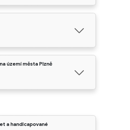
ohy:
Dotační program
Závazné podmínky
dentifikace osob
ormulář žádosti
ohy:
y na území města Plzně
ormulář žádosti
Závazné podmínky
dentifikace osob
Vyhlášení dotačního programu
ohy:
ormulář žádosti
Formulář vyúčtování
 let a handicapované
Dotační program