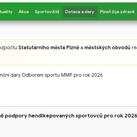
tuality
Akce
Sportoviště
Dotace a dary
Plzeň žije zdravě
rozpočtu
Statutárního města Plzně
a
městských obvodů
re
nanční dary Odborem sportu MMP pro rok 2026
ně podpory hendikepovaných sportovců pro rok 202