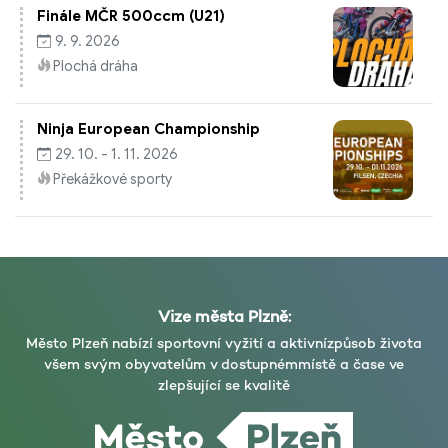
Finále MČR 500ccm (U21)
9. 9. 2026
Plochá dráha
Ninja European Championship
29. 10. - 1. 11. 2026
Překážkové sporty
Vize města Plzně:
Město Plzeň nabízí sportovní vyžití a aktivní
způsob života
všem svým obyvatelům v dostupném
místě a čase ve
zlepšující se kvalitě