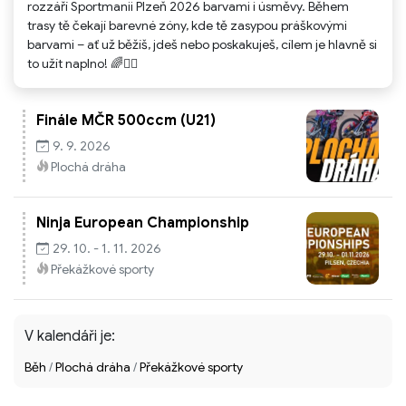
rozzáří Sportmanii Plzeň 2026 barvami i úsměvy. Během
trasy tě čekají barevné zóny, kde tě zasypou práškovými
barvami – ať už běžíš, jdeš nebo poskakuješ, cílem je hlavně si
to užít naplno! 🌈🏃‍♂️
Finále MČR 500ccm (U21)
9. 9. 2026
Plochá dráha
Ninja European Championship
29. 10. - 1. 11. 2026
Překážkové sporty
V kalendáři je:
Běh
/
Plochá dráha
/
Překážkové sporty