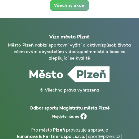
Všechny akce
Vize města Plzně:
Město Plzeň nabízí sportovní vyžití a aktivní
způsob života
všem svým obyvatelům v dostupném
místě a čase ve
zlepšující se kvalitě
© Všechna práva vyhrazena
Odbor sportu Magistrátu města Plzně
Pro město
Plzeň
provozuje a spravuje
Euronova & Partners spol. s.r.o.
|
sport@plzen.cz
|