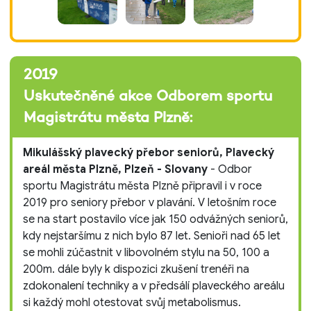
2019
Uskutečněné akce Odborem sportu
Magistrátu města Plzně:
Mikulášský plavecký přebor seniorů, Plavecký
areál města Plzně, Plzeň - Slovany
- Odbor
sportu Magistrátu města Plzně připravil i v roce
2019 pro seniory přebor v plavání. V letošním roce
se na start postavilo více jak 150 odvážných seniorů,
kdy nejstaršímu z nich bylo 87 let. Senioři nad 65 let
se mohli zúčastnit v libovolném stylu na 50, 100 a
200m. dále byly k dispozici zkušení trenéři na
zdokonalení techniky a v předsálí plaveckého areálu
si každý mohl otestovat svůj metabolismus.