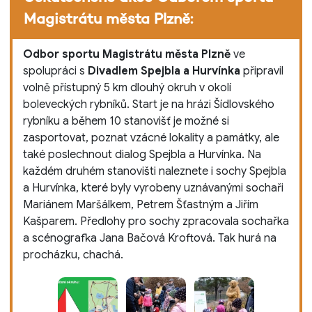
Magistrátu města Plzně:
Odbor sportu Magistrátu města Plzně
ve
spolupráci s
Divadlem Spejbla a Hurvínka
připravil
volně přístupný 5 km dlouhý okruh v okolí
boleveckých rybníků. Start je na hrázi Šídlovského
rybníku a během 10 stanovišť je možné si
zasportovat, poznat vzácné lokality a památky, ale
také poslechnout dialog Spejbla a Hurvínka. Na
každém druhém stanovišti naleznete i sochy Spejbla
a Hurvínka, které byly vyrobeny uznávanými sochaři
Mariánem Maršálkem, Petrem Šťastným a Jiřím
Kašparem. Předlohy pro sochy zpracovala sochařka
a scénografka Jana Bačová Kroftová. Tak hurá na
procházku, chachá.