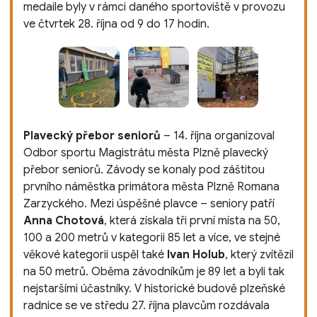
medaile byly v rámci daného sportoviště v provozu
ve čtvrtek 28. října od 9 do 17 hodin.
Plavecký přebor seniorů
– 14. října organizoval
Odbor sportu Magistrátu města Plzně plavecký
přebor seniorů. Závody se konaly pod záštitou
prvního náměstka primátora města Plzně Romana
Zarzyckého. Mezi úspěšné plavce – seniory patří
Anna Chotová
, která získala tři první místa na 50,
100 a 200 metrů v kategorii 85 let a více, ve stejné
věkové kategorii uspěl také
Ivan Holub
, který zvítězil
na 50 metrů. Oběma závodníkům je 89 let a byli tak
nejstaršími účastníky. V historické budově plzeňské
radnice se ve středu 27. října plavcům rozdávala