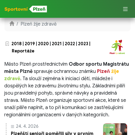
Plzeň žije zdravě
2018
|
2019
|
2020
|
2021
|
2022
|
2023
|
Reportáže
Město Plzeň prostřednictvím
Odbor sportu Magistrátu
města Plzně
spravuje ochrannou známku
Plzeň
žije
zdravě
. Ta slouží zejména k iniciaci dětí, mládeže i
dospělých ke zdravému životnímu stylu. Základními pilíři
jsou pravidelný pohyb, správné návyky a pravidelná
strava. Město Plzeň organizuje sportovní akce, které se
snaží pilíře naplnit, a to při komunikaci se zastřešujícími
regionálními organizacemi v daných kategoriích.
24. 4. 2026
Plzeňští senioři poměřili síly v prvním