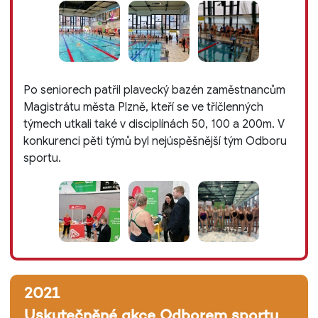
Po seniorech patřil plavecký bazén zaměstnancům
Magistrátu města Plzně, kteří se ve tříčlenných
týmech utkali také v disciplínách 50, 100 a 200m. V
konkurenci pěti týmů byl nejúspěšnější tým Odboru
sportu.
2021
Uskutečněné akce Odborem sportu