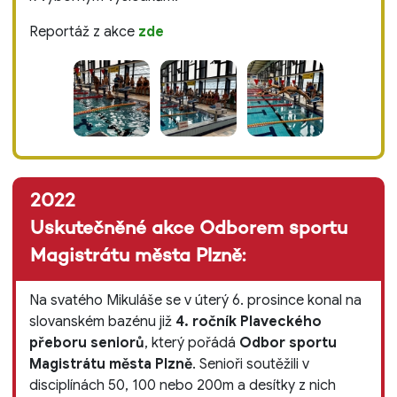
Reportáž z akce
zde
2022
Uskutečněné akce Odborem sportu
Magistrátu města Plzně:
Na svatého Mikuláše se v úterý 6. prosince konal na
slovanském bazénu již
4. ročník Plaveckého
přeboru seniorů
, který pořádá
Odbor sportu
Magistrátu města Plzně
. Senioři soutěžili v
disciplínách 50, 100 nebo 200m a desítky z nich