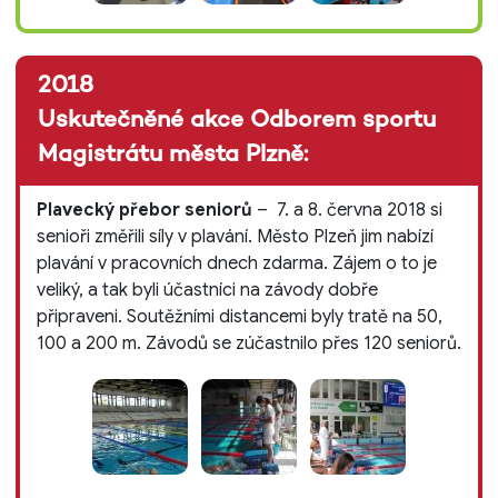
2018
Uskutečněné akce Odborem sportu
Magistrátu města Plzně:
Plavecký přebor seniorů
– 7. a 8. června 2018 si
senioři změřili síly v plavání. Město Plzeň jim nabízí
plavání v pracovních dnech zdarma. Zájem o to je
veliký, a tak byli účastníci na závody dobře
připraveni. Soutěžními distancemi byly tratě na 50,
100 a 200 m. Závodů se zúčastnilo přes 120 seniorů.