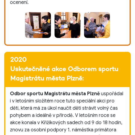
ocenení.
2020
Uskutečněné akce Odborem sportu
Magistrátu města Plzně:
Odbor sportu Magistrátu města Plzně
uspořádal
i v letošním složitém roce tuto speciální akci pro
děti, která má za úkol naučit děti strávit volný čas
pohybem a ideálně v přírodě. V letošním roce se
akce konala v Křižíkových sadech od 9 do 18 hodin,
znovu za osobní podpory 1. náměstka primátora