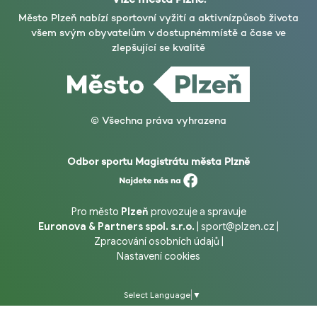
Město Plzeň nabízí sportovní vyžití a aktivní
způsob života
všem svým obyvatelům v dostupném
místě a čase ve
zlepšující se kvalitě
© Všechna práva vyhrazena
Odbor sportu Magistrátu města Plzně
Pro město
Plzeň
provozuje a spravuje
Euronova & Partners spol. s.r.o.
|
sport@plzen.cz
|
Zpracování osobních údajů
|
Nastavení cookies
Select Language
▼