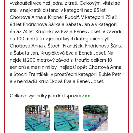
vyzkoušeli více než jednu z tratí. Celkovými vítězi se
stali v nejkratší distanci v kategorii nad 85 let
Chottová Anna a Kripner Rudolf. V kategorii 75 až
84 let Fridrichová Šárka a Šabata Jan a v kategorii
65 až 74 let Krupičková Eva a Beneš Josef. V závodě
na 100 metrů to v jednotlivých kategoriích byli
Chottová Anna a Štochl František, Fridrichová Šárka
a Šabata Jan, Krupičková Eva a Beneš Josef. Na
nejdelší 200 metrový závod si trouflo celkem 18
seniorů a mezi nimi byli nejlepší opět Chottová Anna
a Štochl František, v prostřední kategorii Buble Petr
a v nejmladší Krupičková Eva a Beneš Josef.
Celkové výsledky jsou k dispozici
zde
.