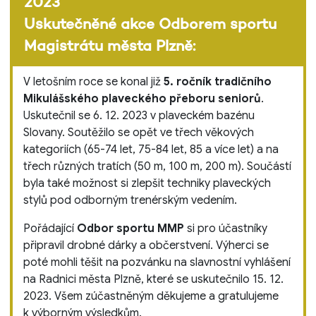
2023
Uskutečněné akce Odborem sportu
Magistrátu města Plzně:
V letošním roce se konal již
5. ročník tradičního
Mikulášského plaveckého přeboru seniorů
.
Uskutečnil se 6. 12. 2023 v plaveckém bazénu
Slovany. Soutěžilo se opět ve třech věkových
kategoriích (65-74 let, 75-84 let, 85 a více let) a na
třech různých tratích (50 m, 100 m, 200 m). Součástí
byla také možnost si zlepšit techniky plaveckých
stylů pod odborným trenérským vedením.
Pořádající
Odbor sportu MMP
si pro účastníky
připravil drobné dárky a občerstvení. Výherci se
poté mohli těšit na pozvánku na slavnostní vyhlášení
na Radnici města Plzně, které se uskutečnilo 15. 12.
2023. Všem zúčastněným děkujeme a gratulujeme
k výborným výsledkům.