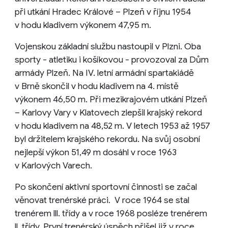
při utkání Hradec Králové – Plzeň v říjnu 1954
v hodu kladivem výkonem 47,95 m.
Vojenskou základní službu nastoupil v Plzni. Oba
sporty - atletiku i košíkovou - provozoval za Dům
armády Plzeň. Na IV. letní armádní spartakiádě
v Brně skončil v hodu kladivem na 4. místě
výkonem 46,50 m. Při mezikrajovém utkání Plzeň
– Karlovy Vary v Klatovech zlepšil krajský rekord
v hodu kladivem na 48,52 m. V letech 1953 až 1957
byl držitelem krajského rekordu. Na svůj osobní
nejlepší výkon 51,49 m dosáhl v roce 1963
v Karlových Varech.
Po skončení aktivní sportovní činnosti se začal
věnovat trenérské práci. V roce 1964 se stal
trenérem lll. třídy a v roce 1968 posléze trenérem
ll. třídy. První trenérský úspěch přišel již v roce