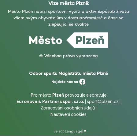
Vize města Plzně:
Město Plzeň nabízí sportovní vyžití a aktivní
způsob života
všem svým obyvatelům v dostupném
místě a čase ve
zlepšující se kvalitě
© Všechna práva vyhrazena
Odbor sportu Magistrátu města Plzně
Pro město
Plzeň
provozuje a spravuje
Euronova & Partners spol. s.r.o.
|
sport@plzen.cz
|
Zpracování osobních údajů
|
Nastavení cookies
Select Language
▼