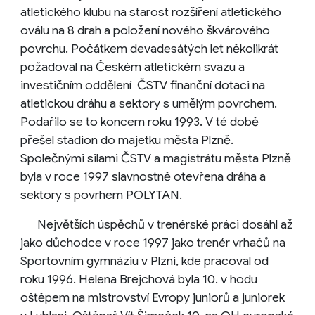
atletického klubu na starost rozšíření atletického
oválu na 8 drah a položení nového škvárového
povrchu. Počátkem devadesátých let několikrát
požadoval na Českém atletickém svazu a
investičním oddělení ČSTV finanční dotaci na
atletickou dráhu a sektory s umělým povrchem.
Podařilo se to koncem roku 1993. V té době
přešel stadion do majetku města Plzně.
Společnými silami ČSTV a magistrátu města Plzně
byla v roce 1997 slavnostně otevřena dráha a
sektory s povrhem POLYTAN.
Největších úspěchů v trenérské práci dosáhl až
jako důchodce v roce 1997 jako trenér vrhačů na
Sportovním gymnáziu v Plzni, kde pracoval od
roku 1996. Helena Brejchová byla 10. v hodu
oštěpem na mistrovství Evropy juniorů a juniorek