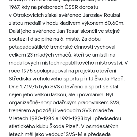
1967, kdy na přeborech ČSSR dorostu
v Otrokovicích získal svěřenec Jaroslav Roubal
zlatou medaili v hodu kladivem výkonem 60,60m.
Další jeho svěřenec Jan Tesař skončil ve stejné
soutěži i disciplíně na 6. místě. Za dobu
pětapadesátileté trenérské činnosti vychoval
celkem 23 mladých vrhačů, kteří se umístili na
medailových místech republikového mistrovství. V
roce 1975 spolupracoval na projektu otevření
Střediska vrcholového sportu při TJ Škoda Plzeň.
Dne 1.7.1975 bylo SVS otevřeno a sport se stal
nejen jeho velkou láskou, ale i povoláním. Byl
organizačně-hospodářským pracovníkem SVS,
trenérem a později i vedoucím SVS mládeže.
V letech 1980-1986 a 1991-1993 byl i předsedou
atletického klubu Škoda Plzeň. V osmdesátých
letech měl jako vedoucí SVS-M a předseda