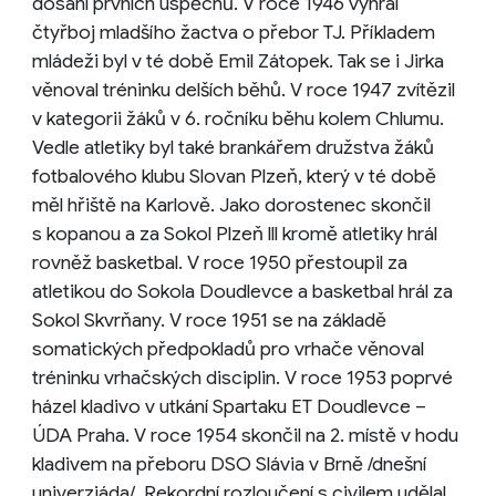
dosáhl prvních úspěchů. V roce 1946 vyhrál
čtyřboj mladšího žactva o přebor TJ. Příkladem
mládeži byl v té době Emil Zátopek. Tak se i Jirka
věnoval tréninku delších běhů. V roce 1947 zvítězil
v kategorii žáků v 6. ročníku běhu kolem Chlumu.
Vedle atletiky byl také brankářem družstva žáků
fotbalového klubu Slovan Plzeň, který v té době
měl hřiště na Karlově. Jako dorostenec skončil
s kopanou a za Sokol Plzeň lll kromě atletiky hrál
rovněž basketbal. V roce 1950 přestoupil za
atletikou do Sokola Doudlevce a basketbal hrál za
Sokol Skvrňany. V roce 1951 se na základě
somatických předpokladů pro vrhače věnoval
tréninku vrhačských disciplin. V roce 1953 poprvé
házel kladivo v utkání Spartaku ET Doudlevce –
ÚDA Praha. V roce 1954 skončil na 2. místě v hodu
kladivem na přeboru DSO Slávia v Brně /dnešní
univerziáda/. Rekordní rozloučení s civilem udělal