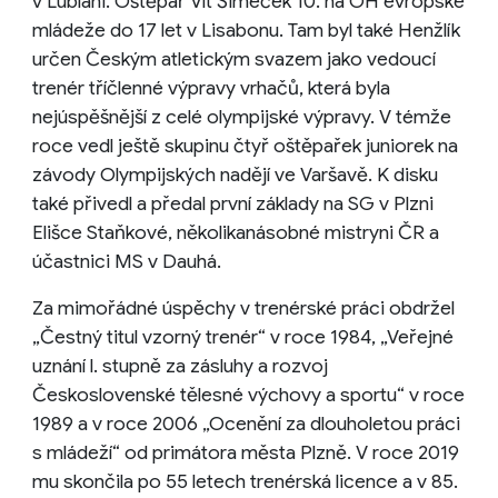
v Lublani. Oštěpař Vít Šimeček 10. na OH evropské
mládeže do 17 let v Lisabonu. Tam byl také Henžlík
určen Českým atletickým svazem jako vedoucí
trenér tříčlenné výpravy vrhačů, která byla
nejúspěšnější z celé olympijské výpravy. V témže
roce vedl ještě skupinu čtyř oštěpařek juniorek na
závody Olympijských nadějí ve Varšavě. K disku
také přivedl a předal první základy na SG v Plzni
Elišce Staňkové, několikanásobné mistryni ČR a
účastnici MS v Dauhá.
Za mimořádné úspěchy v trenérské práci obdržel
„Čestný titul vzorný trenér“ v roce 1984, „Veřejné
uznání l. stupně za zásluhy a rozvoj
Československé tělesné výchovy a sportu“ v roce
1989 a v roce 2006 „Ocenění za dlouholetou práci
s mládeží“ od primátora města Plzně. V roce 2019
mu skončila po 55 letech trenérská licence a v 85.