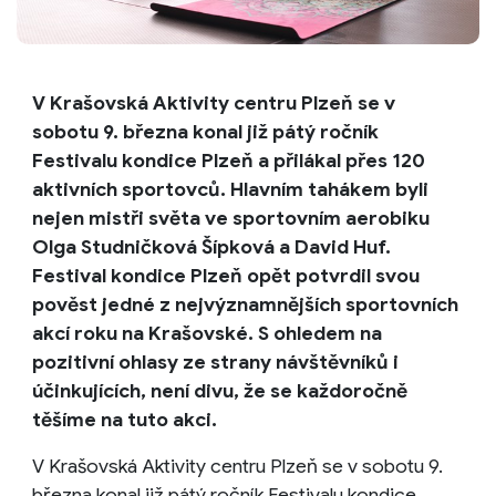
V Krašovská Aktivity centru Plzeň se v
sobotu 9. března konal již pátý ročník
Festivalu kondice Plzeň a přilákal přes 120
aktivních sportovců. Hlavním tahákem byli
nejen mistři světa ve sportovním aerobiku
Olga Studničková Šípková a David Huf.
Festival kondice Plzeň opět potvrdil svou
pověst jedné z nejvýznamnějších sportovních
akcí roku na Krašovské. S ohledem na
pozitivní ohlasy ze strany návštěvníků i
účinkujících, není divu, že se každoročně
těšíme na tuto akci.
V Krašovská Aktivity centru Plzeň se v sobotu 9.
března konal již pátý ročník Festivalu kondice