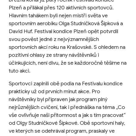
Plzeň a přilákal přes 120 aktivních sportovců.
Hlavním tahákem byli nejen mistři světa ve
sportovním aerobiku Olga Studničková Šípková a
David Huf. Festival kondice Plzeň opět potvrdil
svou pověst jedné z nejvýznamnějších
sportovních akcí roku na Krašovské. S ohledem na
pozitivní ohlasy ze strany návštěvníků i
účinkujících, není divu, že se každoročně těšíme na
tuto akci.
Sportovci zaplnili obě podia na Festivalu kondice
prakticky už od prvních minut akce. Pro
návštěvníky byl připraven jak program plný
nejrůznějších cvičení, tak i přednáška na téma „Co
vše ovlivňuje naši přítomnost a jak s tím pracovat“
od Olgy Studničkové Šípkové. Obě sportovní haly,
ve kterých se odehrával program, praskaly ve