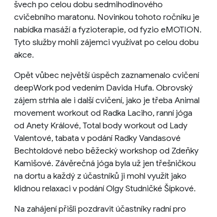
švech po celou dobu sedmihodinového
cvičebního maratonu. Novinkou tohoto ročníku je
nabídka masáží a fyzioterapie, od fyzio eMOTION.
Tyto služby mohli zájemci využívat po celou dobu
akce.
Opět vůbec největší úspěch zaznamenalo cvičení
deepWork pod vedením Davida Hufa. Obrovský
zájem strhla ale i další cvičení, jako je třeba Animal
movement workout od Radka Laciho, ranní jóga
od Anety Králové, Total body workout od Lady
Valentové, tabata v podání Radky Vandasové
Bechtoldové nebo běžecký workshop od Zdeňky
Kamišové. Závěrečná jóga byla už jen třešničkou
na dortu a každý z účastníků ji mohl využít jako
klidnou relaxaci v podání Olgy Studničké Šípkové.
Na zahájení přišli pozdravit účastníky radní pro