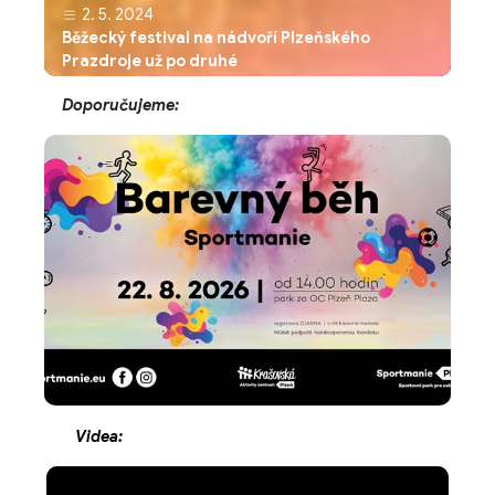
2. 5. 2024
Běžecký festival na nádvoří Plzeňského
Prazdroje už po druhé
Doporučujeme:
Videa: