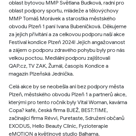
oblast bytovou MMP Světlana Budková, radní pro
oblast podpory sportu, mládeže a tělovýchovy
MMP Tomáš Morávek a starostka městského
obvodu Plzeň 1 paní Ivana Bubeníčková. Děkujeme
za jejich přivítání a za celkovou podporu naší akce
Festival kondice Plzeň 2024! Jejich angažovanost
a zájem o podporu zdravého pohybu byly pro nás
velkou poctou. Mediální podporu zajištovali
QAP.cz, TV ZAK, Žurnál, časopis Kondice a
magazín Plzeňská Jednička.
Celá akce by se neobešla ani bez podpory města
Plzeň, městského obvodu Plzeň 1 a partnerů akce,
kterými pro tento ročník byly Vital Woman, kavárna
Copa? kafé, česká firma BJEŽ, BEST:TIME,
začínající firma Révvi, Puretaste, Sdružení občanů
EXODUS, Hello Beauty Clinic, Fyzioterapie
eMOTION a květinové studio Balhama.