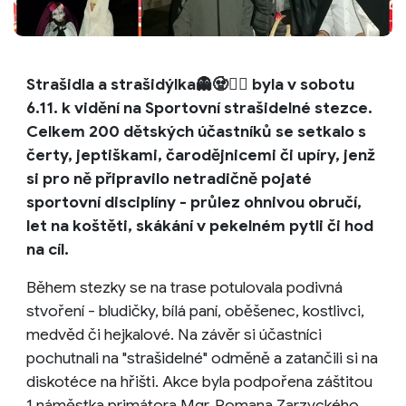
Strašidla a strašidýlka👻🧟🦹‍♀️ byla v sobotu
6.11. k vidění na Sportovní strašidelné stezce.
Celkem 200 dětských účastníků se setkalo s
čerty, jeptiškami, čarodějnicemi či upíry, jenž
si pro ně připravilo netradičně pojaté
sportovní disciplíny - průlez ohnivou obručí,
let na koštěti, skákání v pekelném pytli či hod
na cíl.
Během stezky se na trase potulovala podivná
stvoření - bludičky, bílá paní, oběšenec, kostlivci,
medvěd či hejkalové. Na závěr si účastníci
pochutnali na "strašidelné" odměně a zatančili si na
diskotéce na hřišti. Akce byla podpořena záštitou
1.náměstka primátora Mgr. Romana Zarzyckého,