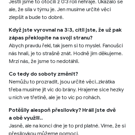
Jestli jsme to otočili z 0:3 roli nehraje. Ukázalo se
ale, že síla v týmu je. Jen musíme určité věci
zlepšit a bude to dobré.
Když jste vyrovnal na 3:3, cítil jste, že už pak
zápas překlopíte na svoji stranu?
Abych pravdu řekl, tak jsem si to myslel. Fanoušci
nás hnali, je to strašně znát. Hodně jim děkujeme.
Mrzí nás, že jsme to nedotáhli.
Co tedy do soboty změnit?
Nemůžu to prozradit, jsou určité věci..zkrátka
třeba musíme jít víc do brány. Hrajeme sice hezky
u nich ve třetině, ale je to víc po rohách.
Potěšily alespoň přesilovky? Hráli jste dvě
a obě využili..
Jasně, ale na konci dne je to prd platné. Víme, že si
přesilovkou můžeme pomoci.