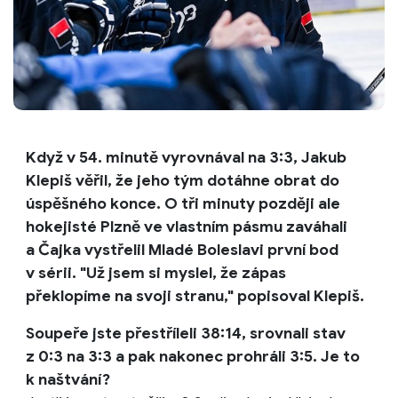
Když v 54. minutě vyrovnával na 3:3, Jakub
Klepiš věřil, že jeho tým dotáhne obrat do
úspěšného konce. O tři minuty později ale
hokejisté Plzně ve vlastním pásmu zaváhali
a Čajka vystřelil Mladé Boleslavi první bod
v sérii. "Už jsem si myslel, že zápas
překlopíme na svoji stranu," popisoval Klepiš.
Soupeře jste přestříleli 38:14, srovnali stav
z 0:3 na 3:3 a pak nakonec prohráli 3:5. Je to
k naštvání?