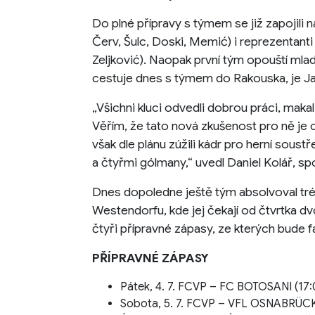
Do plné přípravy s týmem se již zapojili n
Červ, Šulc, Doski, Memić) i reprezentanti 
Zeljković). Naopak první tým opouští mla
cestuje dnes s týmem do Rakouska, je J
„Všichni kluci odvedli dobrou práci, makal
Věřím, že tato nová zkušenost pro ně je 
však dle plánu zúžili kádr pro herní soust
a čtyřmi gólmany,“ uvedl Daniel Kolář, spo
Dnes dopoledne ještě tým absolvoval tré
Westendorfu, kde jej čekají od čtvrtka d
čtyři přípravné zápasy, ze kterých bude 
PŘÍPRAVNÉ ZÁPASY
Pátek, 4. 7. FCVP – FC BOTOSANI (17
Sobota, 5. 7. FCVP – VFL OSNABRÜCK