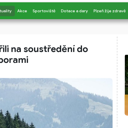
tuality
Akce
Sportoviště
Dotace a dary
Plzeň žije zdravě
řili na soustředění do
porami