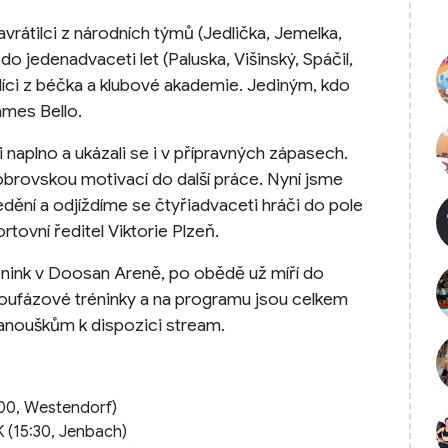
avrátilci z národních týmů (Jedlička, Jemelka,
do jedenadvaceti let (Paluska, Višinský, Spáčil,
díci z béčka a klubové akademie. Jediným, kdo
ames Bello.
i naplno a ukázali se i v přípravných zápasech.
obrovskou motivací do další práce. Nyní jsme
ředění a odjíždíme se čtyřiadvaceti hráči do pole
rtovní ředitel Viktorie Plzeň.
nink v Doosan Areně, po obědě už míří do
voufázové tréninky a na programu jsou celkem
fanouškům k dispozici stream.
:00, Westendorf)
 (15:30, Jenbach)