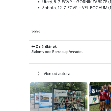
Úterý, 8. 7. FCVP – GÓRNIK ZABRZE (
Sobota, 12. 7. FCVP – VFL BOCHUM (13
Sdílet
Další článek
Slalomy pod Borskou přehradou
Více od autora