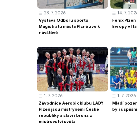
28. 7. 2026
14. 7. 202
Výstava Odboru sportu
Fénix Plzeň
Magistrátu města Plzně zve k
Evropy v Itá
návštěvě
1. 7. 2026
1. 7. 2026
Závodnice Aerobik klubu LADY
Mladí pozem
Plzeň jsou mistryněmi České
byli úspěšn
republiky a slaví i bronz z
mistrovství světa