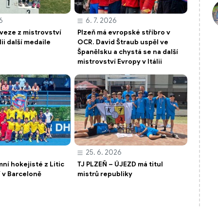
6
6. 7. 2026
 veze z mistrovství
Plzeň má evropské stříbro v
lii další medaile
OCR. David Štraub uspěl ve
Španělsku a chystá se na další
mistrovství Evropy v Itálii
25. 6. 2026
ní hokejisté z Litic
TJ PLZEŇ – ÚJEZD má titul
í v Barceloně
mistrů republiky