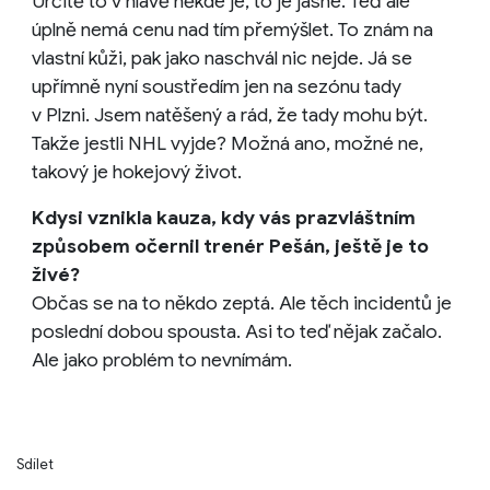
Určitě to v hlavě někde je, to je jasné. Teď ale
úplně nemá cenu nad tím přemýšlet. To znám na
vlastní kůži, pak jako naschvál nic nejde. Já se
upřímně nyní soustředím jen na sezónu tady
v Plzni. Jsem natěšený a rád, že tady mohu být.
Takže jestli NHL vyjde? Možná ano, možné ne,
takový je hokejový život.
Kdysi vznikla kauza, kdy vás prazvláštním
způsobem očernil trenér Pešán, ještě je to
živé?
Občas se na to někdo zeptá. Ale těch incidentů je
poslední dobou spousta. Asi to teď nějak začalo.
Ale jako problém to nevnímám.
Sdílet