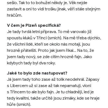
sešlo. Tak to to bohužel někdy je. Věk nejde
zastavit a oni to vidí trošku jinak, věří stále stejným
hráčům.
V čem je Plzeň specifická?
Je tady tvrdá letní příprava. To mě varovalo již
spoustu kluků v Třinci (smích). Na mě třeba dýchlo,
že všichni lidé, kteří se okolo nás motají, jsou
hrozně přátelští. Proto jak jsem říkal... Na to, že
jsem tady nový, se zde cítím hrozně fajn. Jako
kdybych tady byl dva roky.
Jaké to bylo zde nastupovat?
Já jsem tady toho zase až tolik neodehrál. Zápasy
s Libercem už si zase až tak nepamatuji, vloni
s Třincem to ale bylo fajn. Je tu chladněji, led je
tedy kvalitní, takže určitě jsou zimáky, kde se hraje
hůře (smích).