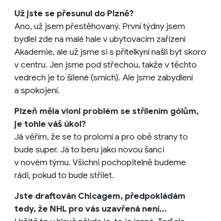
Už jste se přesunul do Plzně?
Ano, už jsem přestěhovaný. První týdny jsem
bydlel zde na malé hale v ubytovacím zařízení
Akademie, ale už jsme si s přítelkyní našli byt skoro
v centru. Jen jsme pod střechou, takže v těchto
vedrech je to šílené (smích). Ale jsme zabydlení
a spokojení.
Plzeň měla vloni problém se střílením gólům,
je tohle váš úkol?
Já věřím, že se to prolomí a pro obě strany to
bude super. Já to beru jako novou šanci
v novém týmu. Všichni pochopitelně budeme
rádi, pokud to bude střílet.
Jste draftován Chicagem, předpokládám
tedy, že NHL pro vás uzavřená není...