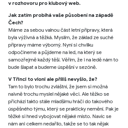
v rozhovoru pro klubový web.
Jak zatím probíhá vaše působení na západě
Čech?
Máme za sebou valnou část letní přípravy, která
byla výživná a těžká. Myslím, že základ ze suché
přípravy máme výborný. Nyní si chvilku
odpočineme a půjdeme na led, na který se
samozřejmě každý těší. Věřím, že i na ledě nám to
bude šlapat a budeme úspěšní v sezóně.
V Třinci to vloni ale příliš nevyšlo, že?
Tam to bylo trochu zvláštní, že jsem si možná
naivně trochu myslel nějaké věci. Ale těžko se
přichází takto stále mladšímu hráči do takového
úspěšného týmu, který se prakticky nemění. Pak je
těžké si hned vybojovat nějaké místo. Navíc se
nám ani celkem nedařilo, takže se to tak nějak