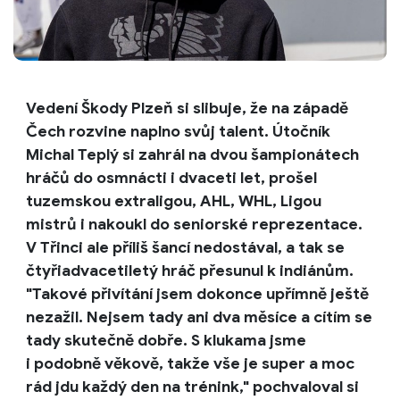
Vedení Škody Plzeň si slibuje, že na západě
Čech rozvine naplno svůj talent. Útočník
Michal Teplý si zahrál na dvou šampionátech
hráčů do osmnácti i dvaceti let, prošel
tuzemskou extraligou, AHL, WHL, Ligou
mistrů i nakoukl do seniorské reprezentace.
V Třinci ale příliš šancí nedostával, a tak se
čtyřiadvacetiletý hráč přesunul k indiánům.
"Takové přivítání jsem dokonce upřímně ještě
nezažil. Nejsem tady ani dva měsíce a cítím se
tady skutečně dobře. S klukama jsme
i podobně věkově, takže vše je super a moc
rád jdu každý den na trénink," pochvaloval si