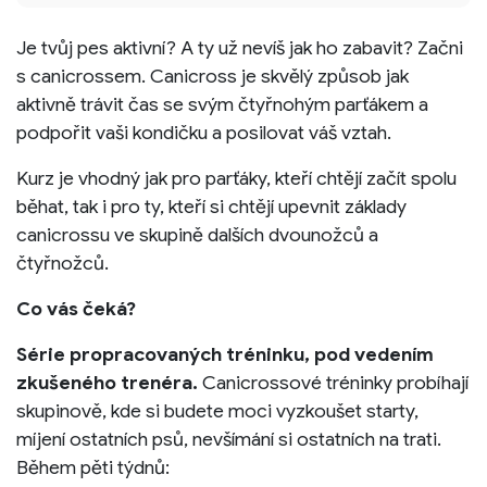
Je tvůj pes aktivní? A ty už nevíš jak ho zabavit? Začni
s canicrossem. Canicross je skvělý způsob jak
aktivně trávit čas se svým čtyřnohým parťákem a
podpořit vaši kondičku a posilovat váš vztah.
Kurz je vhodný jak pro parťáky, kteří chtějí začít spolu
běhat, tak i pro ty, kteří si chtějí upevnit základy
canicrossu ve skupině dalších dvounožců a
čtyřnožců.
Co vás čeká?
Série propracovaných tréninku, pod vedením
zkušeného trenéra.
Canicrossové tréninky probíhají
skupinově, kde si budete moci vyzkoušet starty,
míjení ostatních psů, nevšímání si ostatních na trati.
Během pěti týdnů: