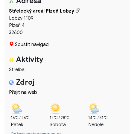
Adresa
Střelecký areál Plzeň Lobzy
Lobzy 1109
Plzeň 4
32600
Spustit navigaci
Aktivity
Střelba
Zdroj
Přejít na web
16°C / 26°C
12°C / 28°C
14°C / 31°C
Pátek
Sobota
Neděle
Počasí: meteocentrum.cz