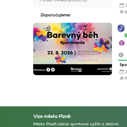
2
B
Doporučujeme:
Spo
2
R
Vize města Plzně:
Město Plzeň nabízí sportovní vyžití a aktivní