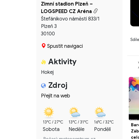
Zimní stadion Plzeň –
LOGSPEED CZ Aréna
Štefánikovo náměstí 833/1
Plzeň 3
30100
Sdíl
Spustit navigaci
Aktivity
Hokej
Zdroj
Přejít na web
13°C / 27°C
13°C / 31°C
16°C / 32°C
Bar
Sobota
Neděle
Pondělí
Záb
cel
Počasí: meteocentrum.cz