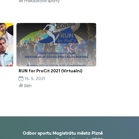
Překážkové sporty
RUN for ProCit 2021 (Virtuální)
15. 5. 2021
Běh
Odbor sportu Magistrátu města Plzně