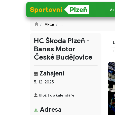
Ak
Akce
...
HC Škoda Plzeň -
L
Banes Motor
T
České Budějovice
Zahájení
5. 12. 2025
Uložit do kalendáře
Adresa