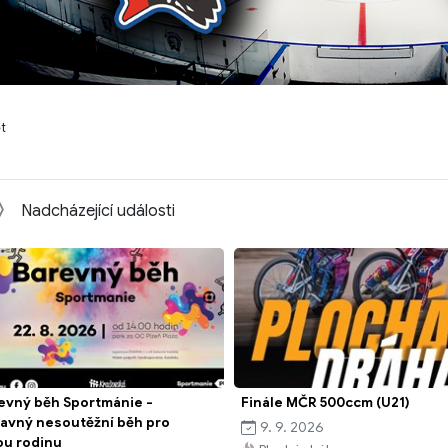
et
Nadcházející události
evný běh Sportmánie -
Finále MČR 500ccm (U21)
avný nesoutěžní běh pro
9. 9. 2026
ou rodinu