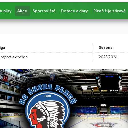
tuality
Akce
Sportoviště
Dotace a dary
Plzeň žije zdravě
iga
Sezóna
ipsport extraliga
2025/2026