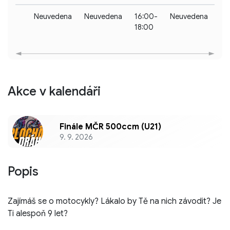
Neuvedena
Neuvedena
16:00-
Neuvedena
Ne
18:00
Akce v kalendáři
Finále MČR 500ccm (U21)
9. 9. 2026
Popis
Zajímáš se o motocykly? Lákalo by Tě na nich závodit? Je
Ti alespoň 9 let?