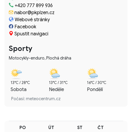
+420 777 899 936
nabor@pkplzen.cz
Webové stránky
Facebook
Spustit navigaci
Sporty
Motocykly-enduro, Plochá dráha
13°C / 28°C
13°C / 31°C
16°C / 30°C
Sobota
Neděle
Pondělí
Počasí: meteocentrum.cz
PO
ÚT
ST
ČT
PÁ