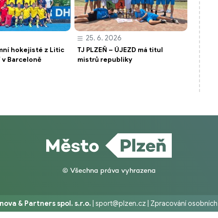
25. 6. 2026
ní hokejisté z Litic
TJ PLZEŇ – ÚJEZD má titul
í v Barceloně
mistrů republiky
© Všechna práva vyhrazena
nova & Partners spol. s.r.o.
|
sport@plzen.cz
|
Zpracování osobních