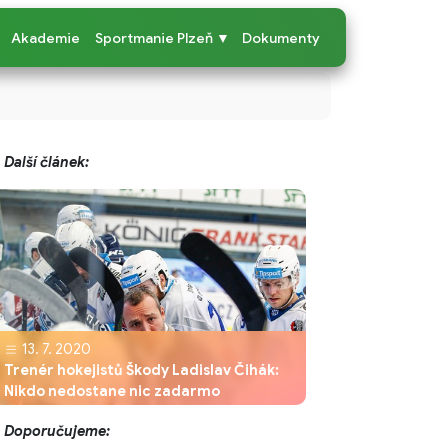
Akademie
Sportmanie Plzeň ▼
Dokumenty
Další článek:
13. 7. 2020
Trenér hokejistů Škody Ladislav Čihák:
Nikdo nedostane nic zadarmo
Doporučujeme: