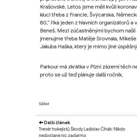
Krašovské. Letos jsme měli kvůli koronavi
kluci třeba z Francie, Švýcarska, Něme
80,“ říká jeden z hlavních organizátorů 
Beneš. Mezi zúčastněnými bychom našli 
jmenujme třeba Matěje Srovnala, Mikeše
Jakuba Haška, který je mimo jiné úspěšný 
Parkour má zkrátka v Plzni zázemí těch n
proto se už teď plánuje další ročník.
Sdílet
Další článek
Trenér hokejistů Škody Ladislav Čihák: Nikdo
nedostane nic zadarmo