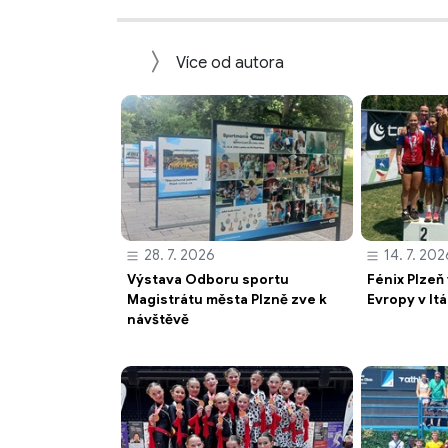
Více od autora
28. 7. 2026
14. 7. 202
Výstava Odboru sportu
Fénix Plzeň
Magistrátu města Plzně zve k
Evropy v Itá
návštěvě