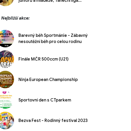
juniorů a mládeže, Taneční liga...
Nejbližší akce:
Barevný běh Sportmánie - Zábavný
nesoutěžní běh pro celou rodinu
Finále MČR 500ccm (U21)
Ninja European Championship
Sportovní den s CTparkem
Bezva Fest - Rodinný festival 2023