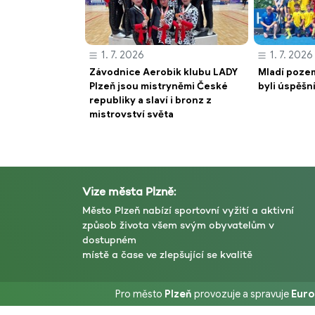
1. 7. 2026
1. 7. 2026
Závodnice Aerobik klubu LADY
Mladí pozem
Plzeň jsou mistryněmi České
byli úspěšn
republiky a slaví i bronz z
mistrovství světa
Vize města Plzně:
Město Plzeň nabízí sportovní vyžití a aktivní
způsob života všem svým obyvatelům v
dostupném
místě a čase ve zlepšující se kvalitě
Pro město
Plzeň
provozuje a spravuje
Euro