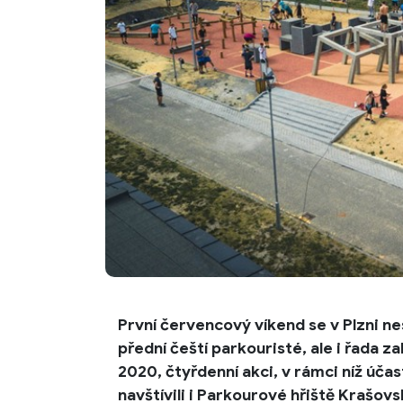
První červencový víkend se v Plzni ne
přední čeští parkouristé, ale i řada 
2020, čtyřdenní akci, v rámci níž úča
navštívili i Parkourové hřiště Krašovs