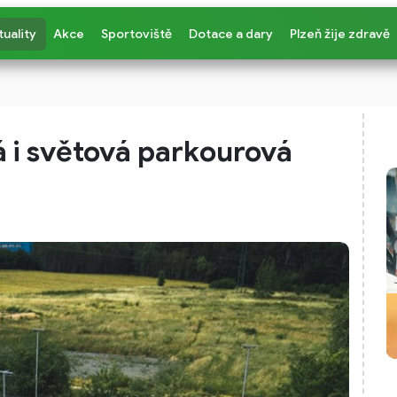
tuality
Akce
Sportoviště
Dotace a dary
Plzeň žije zdravě
á i světová parkourová