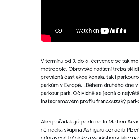
V termínu od 3. do 6. července se tak mo
metropole. Obrovské nadšení třeba sklid
převážná část akce konala, tak i parkouro
parkům v Evropě. „Během druhého dne v Č
parkour park. Očividně se jedná o největší
Instagramovém profilu francouzský parko
Akci pořádala již podruhé In Motion Acad
německá skupina Ashigaru označila Plzeň
připravené tréninky a workshopy jak v naší