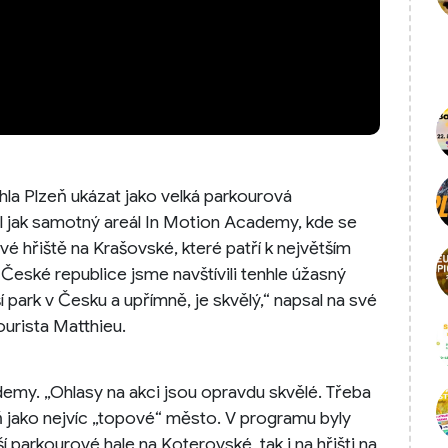
hla Plzeň ukázat jako velká parkourová
il jak samotný areál In Motion Academy, kde se
vé hřiště na Krašovské, které patří k největším
eské republice jsme navštívili tenhle úžasný
 park v Česku a upřímně, je skvělý,“ napsal na své
urista Matthieu.
emy. „Ohlasy na akci jsou opravdu skvělé. Třeba
 jako nejvíc „topové“ město. V programu byly
 parkourové hale na Koterovské, tak i na hřišti na