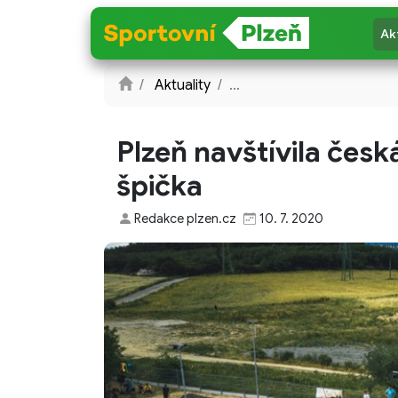
Ak
Aktuality
...
Plzeň navštívila česk
špička
Redakce plzen.cz
10. 7. 2020