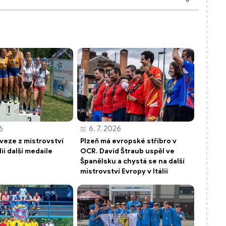
6
6. 7. 2026
 veze z mistrovství
Plzeň má evropské stříbro v
lii další medaile
OCR. David Štraub uspěl ve
Španělsku a chystá se na další
mistrovství Evropy v Itálii