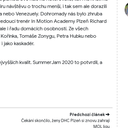
ru návštěvu o trochu menší, i tak sem ale dorazili
cka nebo Venezuely. Dohromady nás bylo zhruba
a vedoucí trenér In Motion Academy Plzeň Richard
ale i řadu domácích osobností. Ze všech
 Kořínka, Tomáše Zonygu, Petra Hubku nebo
i jako kaskadér.
ejvyšších kvalit. SummerJam 2020 to potvrdil, a
Předchozí článek
Čekání skončilo, ženy DHC Plzeň si znovu zahrají
MOL ligu