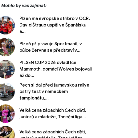
Mohlo by vás zajímat:
Plzeň má evropské stříbro v OCR.
David Štraub uspěl ve Španělsku
a...
Plzeň připravuje Sportmanii, v
půlce června se představí v...
PILSEN CUP 2026 ovládl Ice
Mammoth, domácí Wolves bojovali
až do...
Pech si dal před šumavskou rallye
ostrý test v německém
šampionátu,...
Velká cena západních Čech dětí,
juniorů a mládeže, Taneční liga...
Velká cena západních Čech dětí,