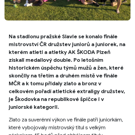
Na stadionu pražské Slavie se konalo finále
mistrovství ČR družstev juniorů a juniorek, na
kterém atleti a atletky AK ŠKODA Plzeň
získali medailový double. Po letošním
historickém úspěchu týmů mužů a žen, které
skončily na třetím a druhém místě ve finále
MČR a k tomu přidaly zlato a bronz v
celkovém pořadí atletické extraligy družstev,
je Škodovka na republikové špičce i v
juniorské kategorii.
Zlato za suverénní výkon ve finále patří juniorkám,
které vybojovaly mistrovský titul s velkým