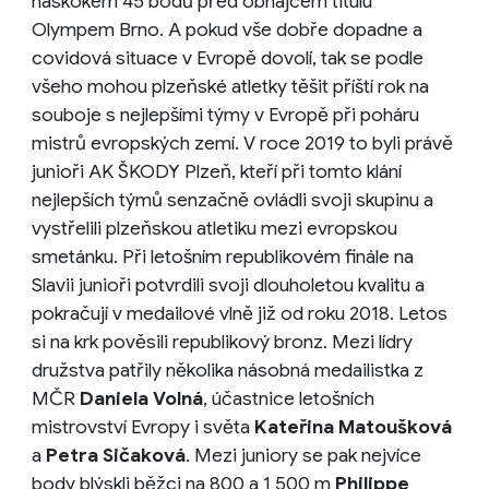
náskokem 45 bodů před obhájcem titulu
Olympem Brno. A pokud vše dobře dopadne a
covidová situace v Evropě dovolí, tak se podle
všeho mohou plzeňské atletky těšit příští rok na
souboje s nejlepšími týmy v Evropě při poháru
mistrů evropských zemí. V roce 2019 to byli právě
junioři AK ŠKODY Plzeň, kteří při tomto klání
nejlepších týmů senzačně ovládli svoji skupinu a
vystřelili plzeňskou atletiku mezi evropskou
smetánku. Při letošním republikovém finále na
Slavii junioři potvrdili svoji dlouholetou kvalitu a
pokračují v medailové vlně již od roku 2018. Letos
si na krk pověsili republikový bronz. Mezi lídry
družstva patřily několika násobná medailistka z
MČR
Daniela Volná
, účastnice letošních
mistrovství Evropy i světa
Kateřina Matoušková
a
Petra Sičaková
. Mezi juniory se pak nejvíce
body blýskli běžci na 800 a 1 500 m
Philippe