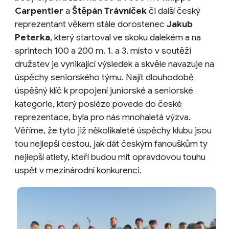
Carpentier
a
Štěpán Trávníček
či další český
reprezentant věkem stále dorostenec
Jakub
Peterka
, který startoval ve skoku dalekém a na
sprintech 100 a 200 m. 1. a 3. místo v soutěži
družstev je vynikající výsledek a skvěle navazuje na
úspěchy seniorského týmu. Najít dlouhodobě
úspěšný klíč k propojení juniorské a seniorské
kategorie, který posléze povede do české
reprezentace, byla pro nás mnohaletá výzva.
Věříme, že tyto již několikaleté úspěchy klubu jsou
tou nejlepší cestou, jak dát českým fanouškům ty
nejlepší atlety, kteří budou mít opravdovou touhu
uspět v mezinárodní konkurenci.