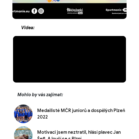
Videa:
Mohlo by vás zajímat:
Medailisté MČR juniorů a dospělých Plzeň
2022
Motivaci jsem neztratil, hlásí plavec Jan
Šefl. A loučí se s Plzní