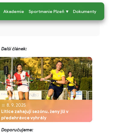
Akademie
Sportmanie Plzeň ▼
Dokumenty
Další článek:
8. 9. 2025
Litice zahajují sezónu, ženy již v
předehrávce vyhrály
Doporučujeme: