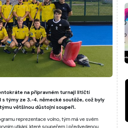
tokráte na přípravném turnaji litičtí
i s týmy ze 3.-4. německé soutěže, což byly
ýmu většinou důstojní soupeři.
u programu reprezentace volno, tým má ve svém
prvním utkání, které soupeřem i předvedenou