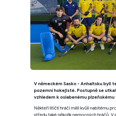
V německém Sasko - Anhaltsku byli ten
pozemní hokejisté. Postupně se utkal
vzhledem k oslabenému plzeňskému t
Někteří litičtí hráči měli kvůli nabitém
středu také několik nemocných hráčů. V 