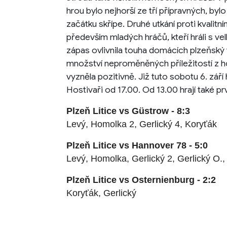
hrou bylo nejhorší ze tří přípravných, by
začátku skřípe. Druhé utkání proti kvali
především mladých hráčů, kteří hráli s velko
zápas ovlivnila touha domácích plzeňský tý
množství neproměněných příležitostí z ho
vyzněla pozitivně. Již tuto sobotu 6. září 
Hostivaři od 17.00. Od 13.00 hrají také p
Plzeň Litice vs Güstrow - 8:3
Levý, Homolka 2, Gerlický 4, Koryťák
Plzeň Litice vs Hannover 78 - 5:0
Levý, Homolka, Gerlický 2, Gerlický O.
Plzeň Litice vs Osternienburg - 2:2
Koryťák, Gerlický