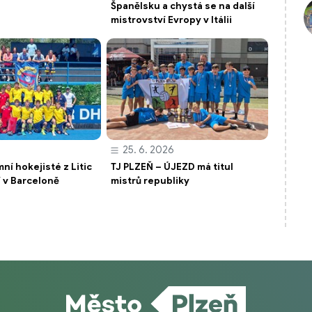
Španělsku a chystá se na další
mistrovství Evropy v Itálii
25. 6. 2026
ní hokejisté z Litic
TJ PLZEŇ – ÚJEZD má titul
í v Barceloně
mistrů republiky