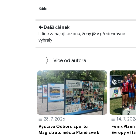
Sdílet
Další článek
Litice zahajují sezónu, ženy již v předehrávce
vyhrály
Více od autora
28. 7. 2026
14. 7. 202
Výstava Odboru sportu
Fénix Plzeň
Magistrátu města Plzně zve k
Evropy v Itá