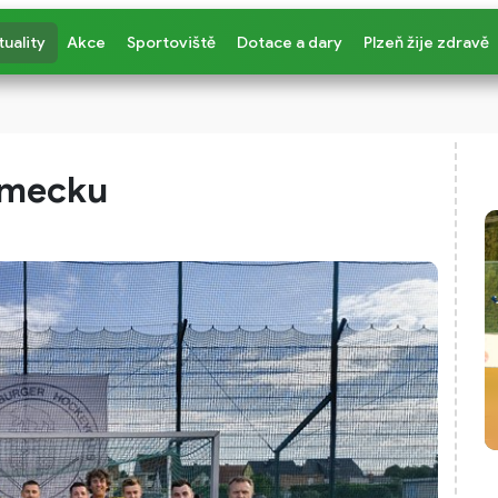
tuality
Akce
Sportoviště
Dotace a dary
Plzeň žije zdravě
Německu