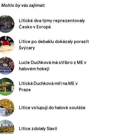
Mohlo by vás zajímat:
Litické dva týmy reprezentovaly
Česko v Evropě
Litice po debaklu dokázaly porazit
Švýcary
Lucie Duchková má stříbro z ME v
halovém hokeji
Litická Duchková míří na ME v
Praze
Litice vstupují do halové soutěže
Litice zdolaly Slavii