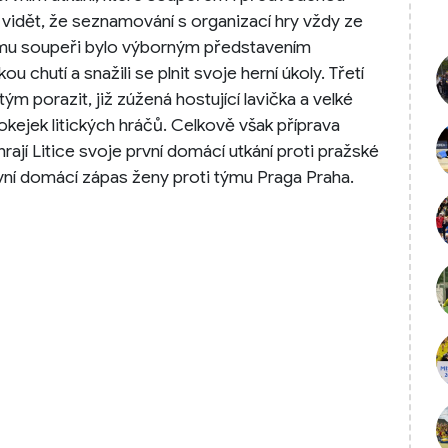
lo vidět, že seznamování s organizací hry vždy ze
tnímu soupeři bylo výborným představením
u chutí a snažili se plnit svoje herní úkoly. Třetí
m porazit, již zúžená hostující lavička a velké
kejek litických hráčů. Celkově však příprava
hrají Litice svoje první domácí utkání proti pražské
rvní domácí zápas ženy proti týmu Praga Praha.
,