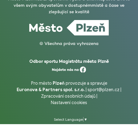
všem svým obyvatelům v dostupném
místě a čase ve
zlepšující se kvalitě
© Všechna práva vyhrazena
Odbor sportu Magistrátu města Plzně
Pro město
Plzeň
provozuje a spravuje
Euronova & Partners spol. s.r.o.
|
sport@plzen.cz
|
Zpracování osobních údajů
|
Nastavení cookies
Select Language
▼