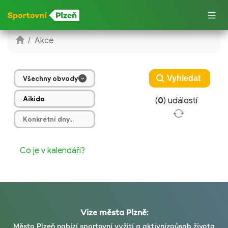
Akce
Všechny obvody
(
0
) událostí
Co je v kalendáři?
Vize města Plzně:
Město Plzeň nabízí sportovní vyžití a aktivní
způsob života