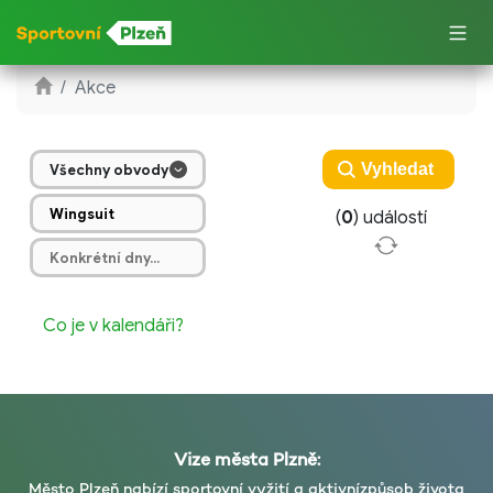
Akce
Všechny obvody
(
0
) událostí
Co je v kalendáři?
Vize města Plzně:
Město Plzeň nabízí sportovní vyžití a aktivní
způsob života