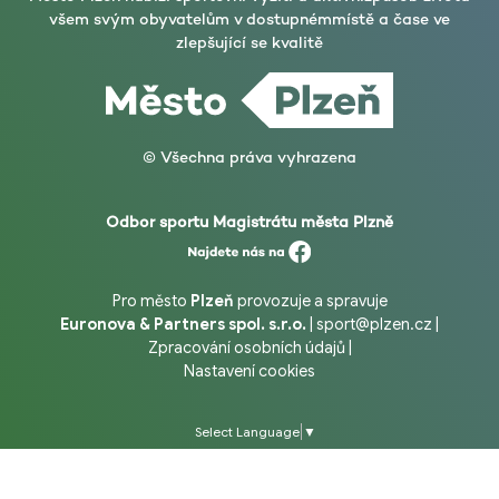
všem svým obyvatelům v dostupném
místě a čase ve
zlepšující se kvalitě
© Všechna práva vyhrazena
Odbor sportu Magistrátu města Plzně
Pro město
Plzeň
provozuje a spravuje
Euronova & Partners spol. s.r.o.
|
sport@plzen.cz
|
Zpracování osobních údajů
|
Nastavení cookies
Select Language
▼