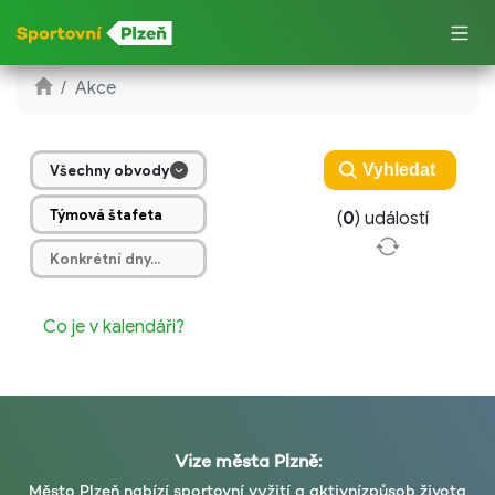
Akce
Všechny obvody
(
0
) událostí
Co je v kalendáři?
Vize města Plzně:
Město Plzeň nabízí sportovní vyžití a aktivní
způsob života