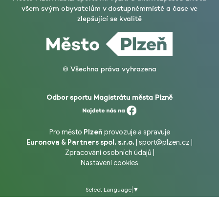
všem svým obyvatelům v dostupném
místě a čase ve
zlepšující se kvalitě
© Všechna práva vyhrazena
Odbor sportu Magistrátu města Plzně
Pro město
Plzeň
provozuje a spravuje
Euronova & Partners spol. s.r.o.
|
sport@plzen.cz
|
Zpracování osobních údajů
|
Nastavení cookies
Select Language
▼