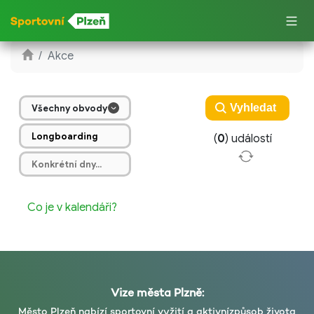
Akce
Všechny obvody
(
0
) událostí
Co je v kalendáři?
Vize města Plzně:
Město Plzeň nabízí sportovní vyžití a aktivní
způsob života