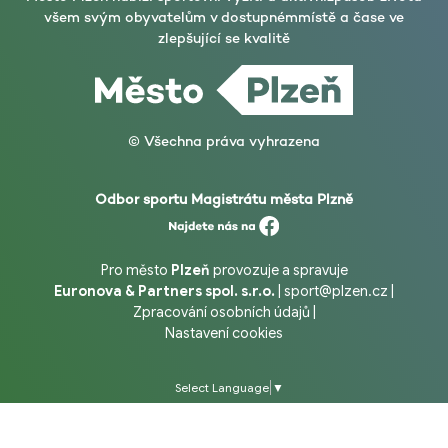
všem svým obyvatelům v dostupném
místě a čase ve
zlepšující se kvalitě
© Všechna práva vyhrazena
Odbor sportu Magistrátu města Plzně
Pro město
Plzeň
provozuje a spravuje
Euronova & Partners spol. s.r.o.
|
sport@plzen.cz
|
Zpracování osobních údajů
|
Nastavení cookies
Select Language
▼