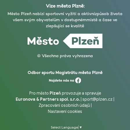
Vize města Plzně:
Město Plzeň nabízí sportovní vyžití a aktivní
způsob života
všem svým obyvatelům v dostupném
místě a čase ve
zlepšující se kvalitě
© Všechna práva vyhrazena
Odbor sportu Magistrátu města Plzně
Pro město
Plzeň
provozuje a spravuje
Euronova & Partners spol. s.r.o.
|
sport@plzen.cz
|
Zpracování osobních údajů
|
Nastavení cookies
Select Language
▼