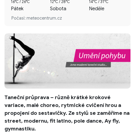
16°C / 26°C
12°C / 28°C
14°C / 31°C
Pátek
Sobota
Neděle
Počasí: meteocentrum.cz
Taneční průprava – různě krátké krokové
variace, malé choreo, rytmické cvičení hrou a
propojení do sestavičky. Ze stylů se zaměříme na
street, modernu, fit latino, pole dance, Ay fly,
gymnastiku.