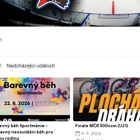
et
Nadcházející události
evný běh Sportmánie -
Finále MČR 500ccm (U21)
avný nesoutěžní běh pro
9. 9. 2026
ou rodinu