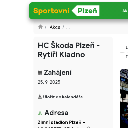
Ak
Akce
...
HC Škoda Plzeň -
L
Rytíři Kladno
T
Zahájení
25. 9. 2025
Uložit do kalendáře
Adresa
Zimní stadion Plzeň –