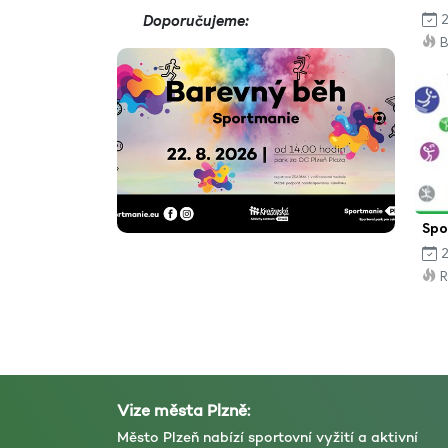
2
Doporučujeme:
B
Spo
2
R
Vize města Plzně:
Město Plzeň nabízí sportovní vyžití a aktivní