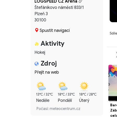
LOGSPEED CZ Aréna
Štefánikovo náměstí 833/1
Plzeň 3
30100
Spustit navigaci
Sdíl
Aktivity
Hokej
Zdroj
Přejít na web
13°C / 32°C
18°C / 33°C
18°C / 28°C
Neděle
Pondělí
Úterý
Bar
Počasí: meteocentrum.cz
Záb
cel