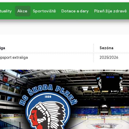
tuality
Akce
Sportoviště
Dotace a dary
Plzeň žije zdravě
iga
Sezóna
ipsport extraliga
2025/2026