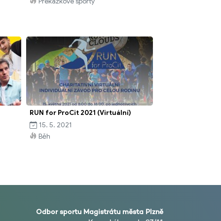
Překážkové sporty
RUN for ProCit 2021 (Virtuální)
15. 5. 2021
Běh
Odbor sportu Magistrátu města Plzně