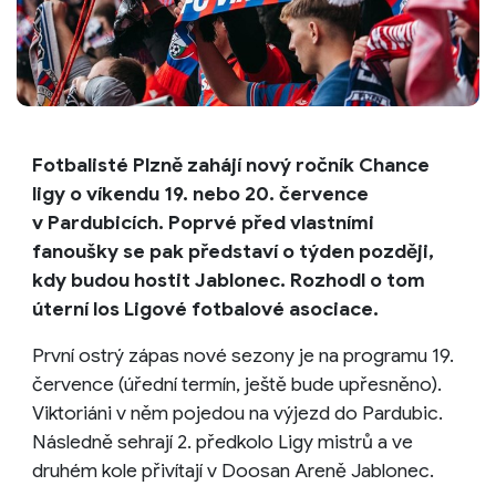
Fotbalisté Plzně zahájí nový ročník Chance
ligy o víkendu 19. nebo 20. července
v Pardubicích. Poprvé před vlastními
fanoušky se pak představí o týden později,
kdy budou hostit Jablonec. Rozhodl o tom
úterní los Ligové fotbalové asociace.
První ostrý zápas nové sezony je na programu 19.
července (úřední termín, ještě bude upřesněno).
Viktoriáni v něm pojedou na výjezd do Pardubic.
Následně sehrají 2. předkolo Ligy mistrů a ve
druhém kole přivítají v Doosan Areně Jablonec.