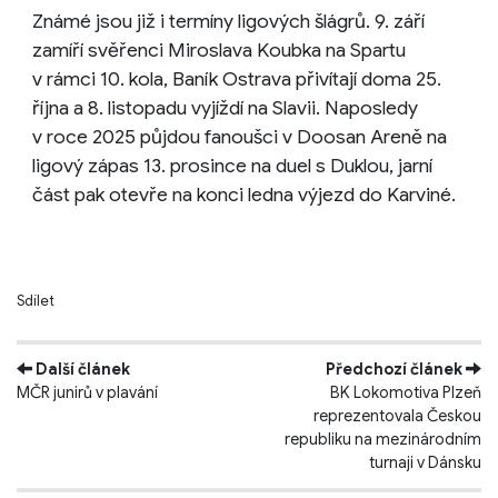
Známé jsou již i termíny ligových šlágrů. 9. září
zamíří svěřenci Miroslava Koubka na Spartu
v rámci 10. kola, Baník Ostrava přivítají doma 25.
října a 8. listopadu vyjíždí na Slavii. Naposledy
v roce 2025 půjdou fanoušci v Doosan Areně na
ligový zápas 13. prosince na duel s Duklou, jarní
část pak otevře na konci ledna výjezd do Karviné.
Sdílet
Další článek
Předchozí článek
MČR junirů v plavání
BK Lokomotiva Plzeň
reprezentovala Českou
republiku na mezinárodním
turnaji v Dánsku