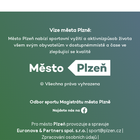
Vize města Plzně:
Město Plzeň nabízí sportovní vyžití a aktivní
způsob života
všem svým obyvatelům v dostupném
místě a čase ve
zlepšující se kvalitě
© Všechna práva vyhrazena
Odbor sportu Magistrátu města Plzně
Pro město
Plzeň
provozuje a spravuje
Euronova & Partners spol. s.r.o.
|
sport@plzen.cz
|
Zpracování osobních údajů
|