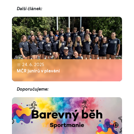
Další článek:
24. 6. 2025
MČR junirů v plavání
Doporučujeme: