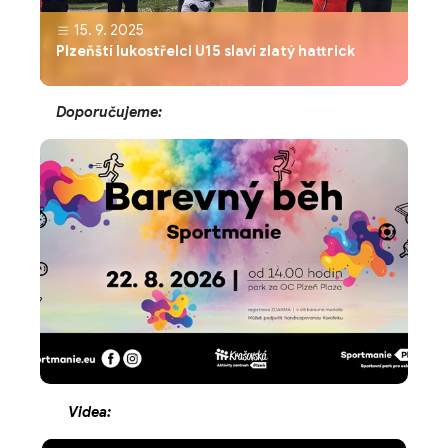
15. 9. 2025
Plzeňští lukostřelci U15 slaví zlatý hattrick
Doporučujeme:
Videa: