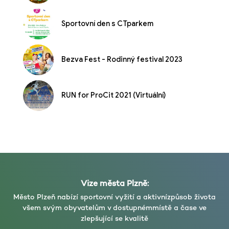
Sportovní den s CTparkem
Bezva Fest - Rodinný festival 2023
RUN for ProCit 2021 (Virtuální)
Vize města Plzně:
Město Plzeň nabízí sportovní vyžití a aktivní
způsob života
všem svým obyvatelům v dostupném
místě a čase ve
zlepšující se kvalitě