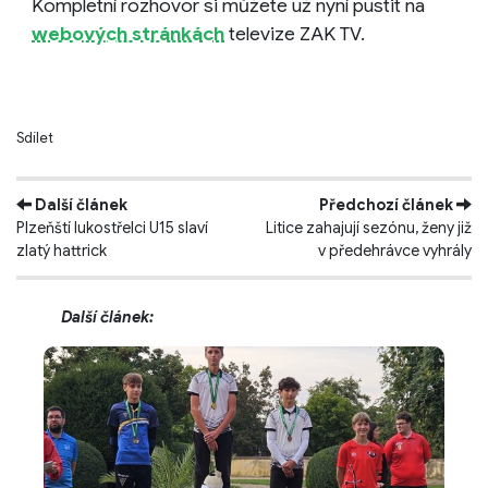
Kompletní rozhovor si můžete už nyní pustit na
webových stránkách
televize ZAK TV.
Sdílet
Další článek
Předchozí článek
Plzeňští lukostřelci U15 slaví
Litice zahajují sezónu, ženy již
zlatý hattrick
v předehrávce vyhrály
Další článek: