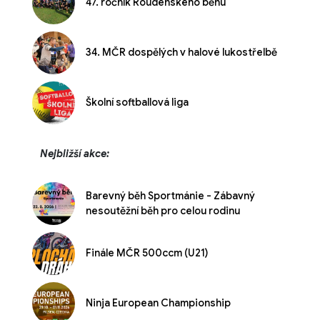
47. ročník Roudenského běhu
34. MČR dospělých v halové lukostřelbě
Školní softballová liga
Nejbližší akce:
Barevný běh Sportmánie - Zábavný
nesoutěžní běh pro celou rodinu
Finále MČR 500ccm (U21)
Ninja European Championship