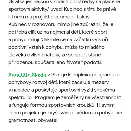
zkrátka jen nejsou v rodině prostředky na placené
sportovní aktivity," uvedl Kubinec s tím, že právě
k tomu má projekt dopomoci. Lukáš
Kubinec v rozhovoru mimo jiné zdůraznil, že je
potřeba cílit už na nejmenší děti, které sport
a pohyb milují. "Jakmile se na začátku vytvoří
pozitivní vztah k pohybu, může to mladého
člověka ovlivnit natolik, že se sport stane
přirozenou součástí jeho života," podotkl.
Sportlife Slavia
v Plzni je komplexní program pro
pohybový rozvoj dětí, který zaceluje mezery
v nabídce a poskytuje sportovní vyžití širokému
spektru lidí. Program je zaměřený na všestrannost
a funguje formou sportovních kroužků. Hlavním
cílem projektu je zvyšování povědomí o pohybové
gramotnosti obyvatel.